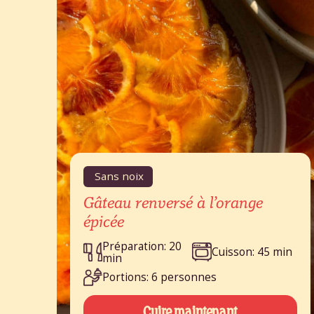
Sans noix
Gâteau renversé à l’orange
épicée
Préparation: 20
Cuisson: 45 min
min
Portions: 6 personnes
Cuire maintenant