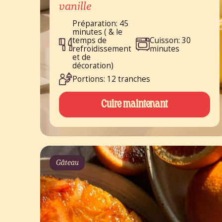
vanille
Préparation: 45
minutes ( & le
temps de
Cuisson: 30
refroidissement
minutes
et de
décoration)
Portions: 12 tranches
Cuire maintenant
Gâteau