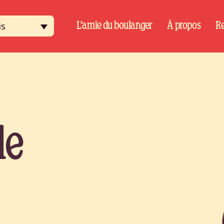
is
L’amie du boulanger
À propos
Re
le