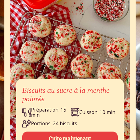
Biscuits au sucre à la menthe
poivrée
Préparation: 15
Cuisson: 10 min
min
Portions: 24 biscuits
Cuire maintenant