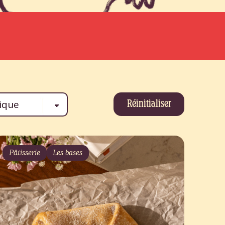
Réinitialiser
Pâtisserie
Les bases