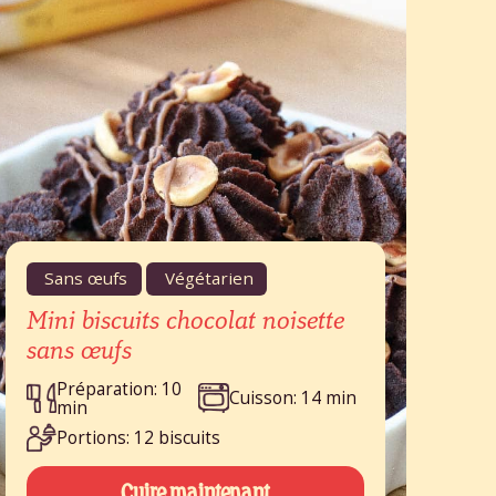
Sans œufs
Végétarien
Mini biscuits chocolat noisette
sans œufs
Préparation: 10
Cuisson: 14 min
min
Portions: 12 biscuits
Cuire maintenant