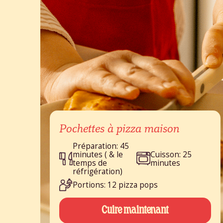
Pochettes à pizza maison
Préparation: 45
minutes ( & le
Cuisson: 25
temps de
minutes
réfrigération)
Portions: 12 pizza pops
Cuire maintenant