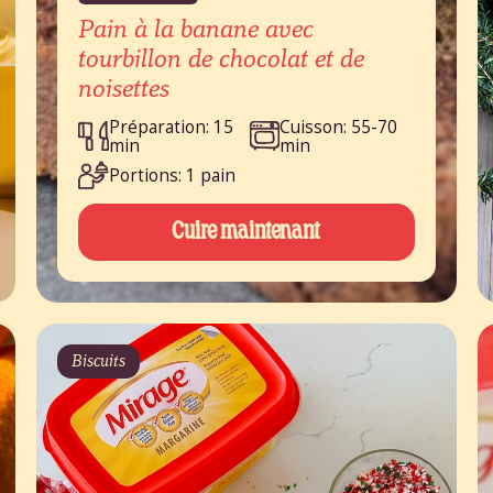
Pain à la banane avec
tourbillon de chocolat et de
noisettes
Préparation: 15
Cuisson: 55-70
min
min
Portions: 1 pain
Cuire maintenant
Biscuits