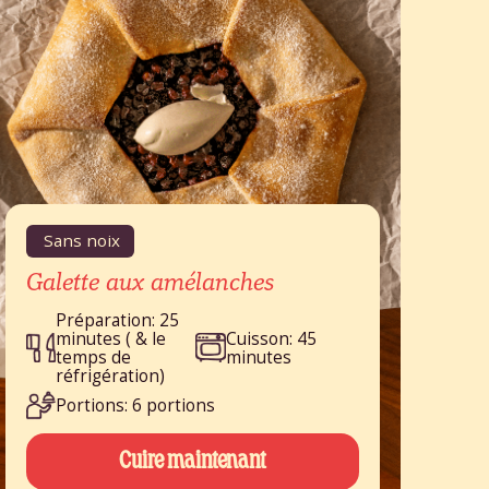
Sans noix
Galette aux amélanches
Préparation: 25
minutes ( & le
Cuisson: 45
temps de
minutes
réfrigération)
Portions: 6 portions
Cuire maintenant