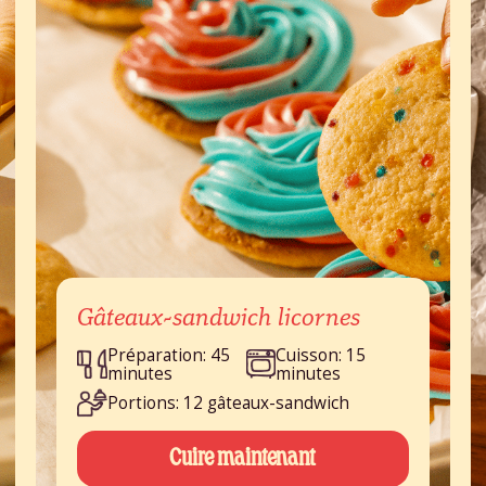
Gâteaux-sandwich licornes
Préparation: 45
Cuisson: 15
minutes
minutes
Portions: 12 gâteaux-sandwich
Cuire maintenant